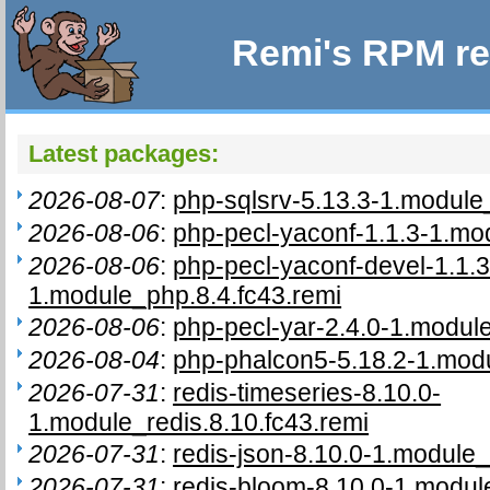
Remi's RPM re
Latest packages:
2026-08-07
:
php-sqlsrv-5.13.3-1.module
2026-08-06
:
php-pecl-yaconf-1.1.3-1.mo
2026-08-06
:
php-pecl-yaconf-devel-1.1.3
1.module_php.8.4.fc43.remi
2026-08-06
:
php-pecl-yar-2.4.0-1.modul
2026-08-04
:
php-phalcon5-5.18.2-1.modu
2026-07-31
:
redis-timeseries-8.10.0-
1.module_redis.8.10.fc43.remi
2026-07-31
:
redis-json-8.10.0-1.module_
2026-07-31
:
redis-bloom-8.10.0-1.module