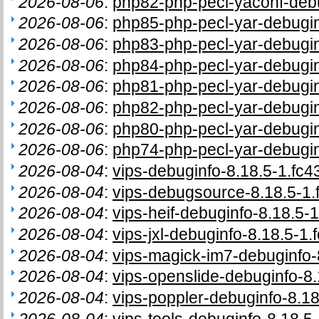
2026-08-06
:
php82-php-pecl-yaconf-debu
2026-08-06
:
php85-php-pecl-yar-debugin
2026-08-06
:
php83-php-pecl-yar-debugin
2026-08-06
:
php84-php-pecl-yar-debugin
2026-08-06
:
php81-php-pecl-yar-debugin
2026-08-06
:
php82-php-pecl-yar-debugin
2026-08-06
:
php80-php-pecl-yar-debugin
2026-08-06
:
php74-php-pecl-yar-debugin
2026-08-04
:
vips-debuginfo-8.18.5-1.fc4
2026-08-04
:
vips-debugsource-8.18.5-1.
2026-08-04
:
vips-heif-debuginfo-8.18.5-1
2026-08-04
:
vips-jxl-debuginfo-8.18.5-1.
2026-08-04
:
vips-magick-im7-debuginfo-
2026-08-04
:
vips-openslide-debuginfo-8.
2026-08-04
:
vips-poppler-debuginfo-8.18
2026-08-04
:
vips-tools-debuginfo-8.18.5-