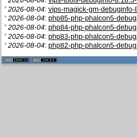
2026-08-04
:
vips-magick-gm-debuginfo-8
2026-08-04
:
php85-php-phalcon5-debugin
2026-08-04
:
php84-php-phalcon5-debugin
2026-08-04
:
php83-php-phalcon5-debugin
2026-08-04
:
php82-php-phalcon5-debugin
XHTML
CSS
1.1 valide
2.0 valide